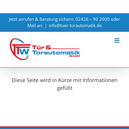
Zum
Jetzt anrufen & Beratung sichern: 02426 – 90 2000 oder
Inhalt
Mail an:
|
info@tuer-torautomatik.de
springen
Diese Seite wird in Kürze mit Informationen
gefüllt